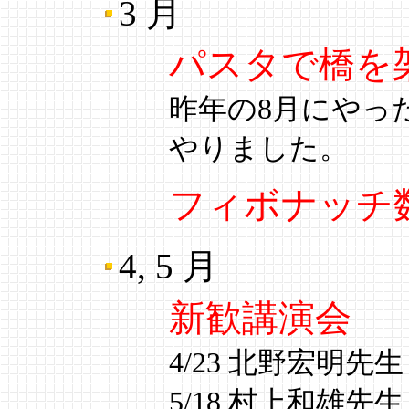
3 月
パスタで橋を架
昨年の8月にやっ
やりました。
フィボナッチ
4, 5 月
新歓講演会
4/23 北野宏明先生
5/18 村上和雄