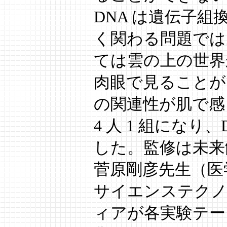
DNA は遺伝子
く関わる問題では
ては雲の上の世界
肉眼で見ることが
の関連性が肌で感
4 人 1 組にな
した。監修は未来
菅原剛彦先生（医
サイエンステクノ
ィアが各実験テー